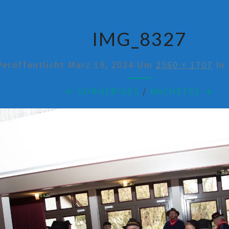
IMG_8327
Veröffentlicht
März 19, 2024
Um
2560 × 1707
In
← VORHERIGES
/
NÄCHSTES →