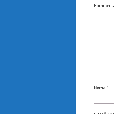
Komment
Name
*