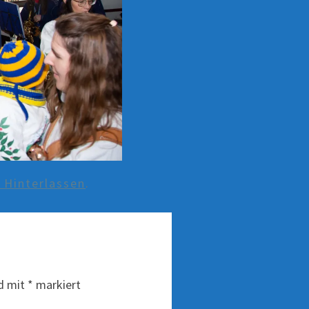
Hinterlassen
.
nd mit
*
markiert