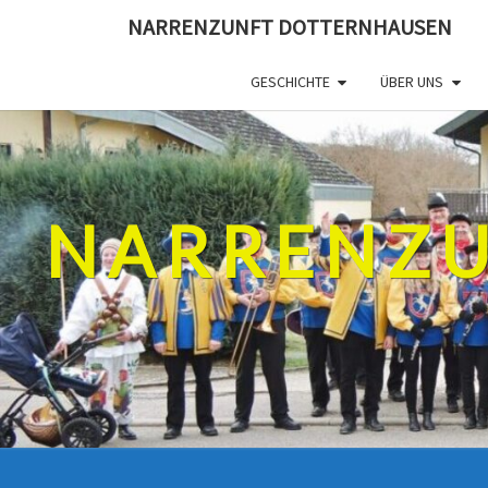
Skip
NARRENZUNFT DOTTERNHAUSEN
to
content
GESCHICHTE
ÜBER UNS
NARRENZU