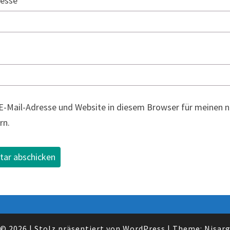
resse
*
E-Mail-Adresse und Website in diesem Browser für meinen
rn.
© 2026
|
Stolz präsentiert von
WordPress
|
Theme:
Nisar